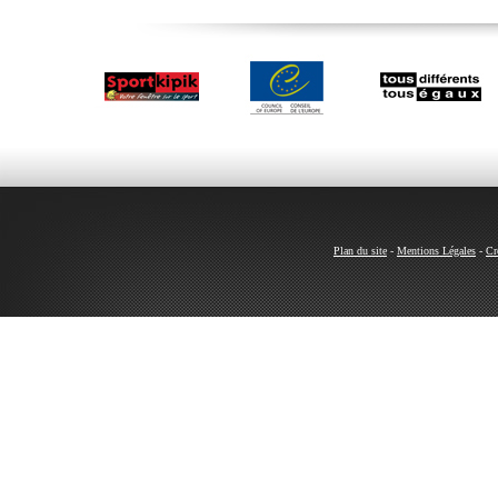
Plan du site
-
Mentions Légales
-
Cr