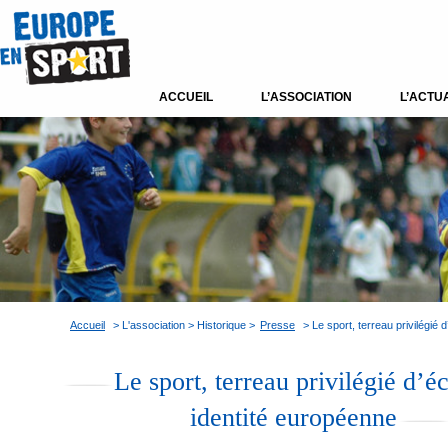
ACCUEIL
L’ASSOCIATION
L’ACTU
Accueil
> L'association > Historique >
Presse
> Le sport, terreau privilégié 
Le sport, terreau privilégié d’é
identité européenne