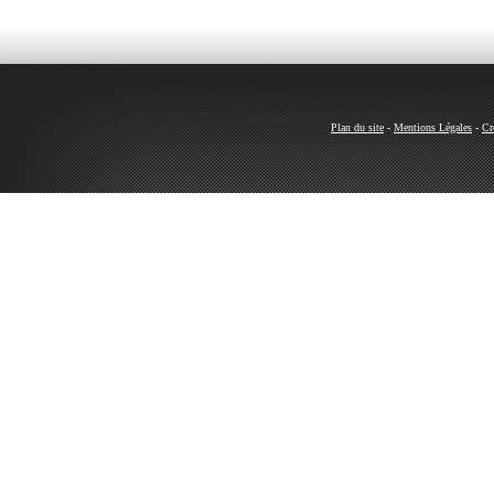
Plan du site
-
Mentions Légales
-
Cr